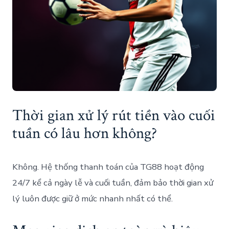
Thời gian xử lý rút tiền vào cuối
tuần có lâu hơn không?
Không. Hệ thống thanh toán của TG88 hoạt động
24/7 kể cả ngày lễ và cuối tuần, đảm bảo thời gian xử
lý luôn được giữ ở mức nhanh nhất có thể.