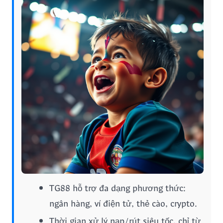
TG88 hỗ trợ đa dạng phương thức:
ngân hàng, ví điện tử, thẻ cào, crypto.
Thời gian xử lý nạp/rút siêu tốc, chỉ từ