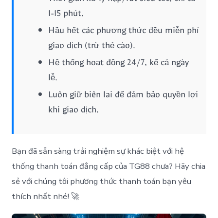
1-15 phút.
Hầu hết các phương thức đều miễn phí
giao dịch (trừ thẻ cào).
Hệ thống hoạt động 24/7, kể cả ngày
lễ.
Luôn giữ biên lai để đảm bảo quyền lợi
khi giao dịch.
Bạn đã sẵn sàng trải nghiệm sự khác biệt với hệ
thống thanh toán đẳng cấp của TG88 chưa? Hãy chia
sẻ với chúng tôi phương thức thanh toán bạn yêu
thích nhất nhé! 🚀