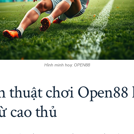
Hình minh hoạ: OPEN88
n thuật chơi Open88 
ừ cao thủ