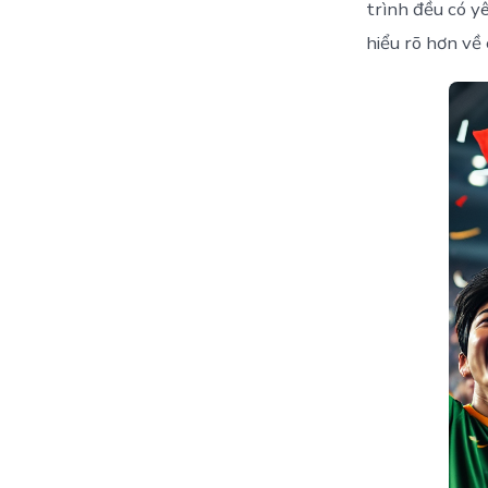
trình đều có y
hiểu rõ hơn về 