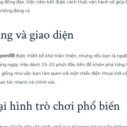
g đông đảo. Việc nắm bắt được cách thức vận hành sẽ giúp
không đáng có.
ng và giao diện
pen88
được thiết kế khá thân thiện, nhưng nếu bạn là người
áng ngợp. Hãy dành 15-20 phút đầu tiên để khám phá từng 
 giống như việc bạn làm quen với một chiếc điện thoại mới vậ
hao tác nhanh và chính xác.
ại hình trò chơi phổ biến
 bạn sẽ bắt gặp rất nhiều thể loại: từ game bài truyền thống