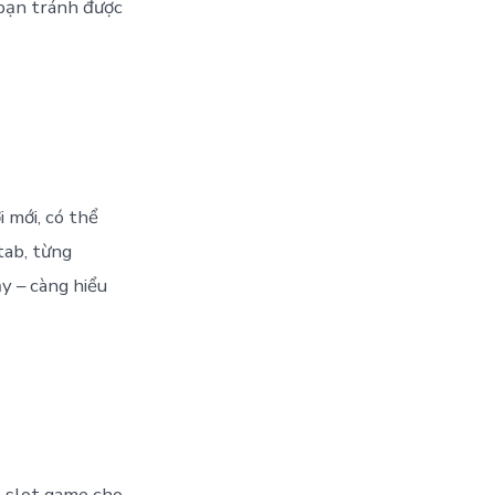
 bạn tránh được
 mới, có thể
tab, từng
y – càng hiểu
, slot game cho