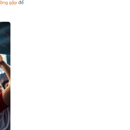
ường gặp
để