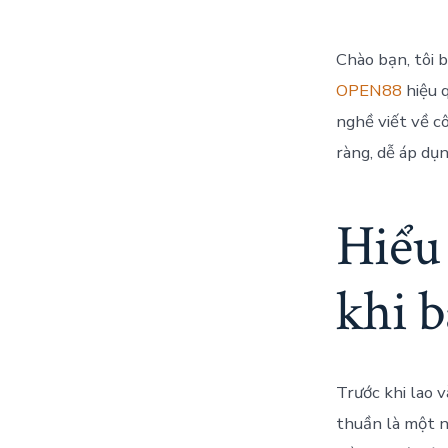
Chào bạn, tôi 
OPEN88
hiệu 
nghề viết về cô
ràng, dễ áp dụ
Hiểu
khi b
Trước khi lao 
thuần là một nề