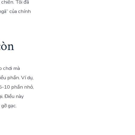
chiến. Tôi đã
ngã” của chính
còn
o chơi mà
ều phần. Ví dụ,
 5-10 phần nhỏ,
i. Điều này
 gỡ gạc.