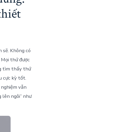
thiết
h sẽ. Không có
 Mọi thứ được
g tìm thấy thứ
u cực kỳ tốt.
i nghiệm vẫn
g lên ngôi” như