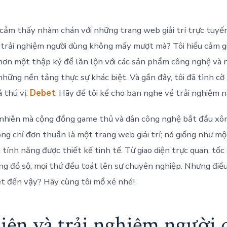
 cảm thấy nhàm chán với những trang web giải trí trực tuyến 
à trải nghiệm người dùng không mấy mượt mà? Tôi hiểu cảm g
hơn một thập kỷ để lăn lộn với các sản phẩm công nghệ và nộ
những nền tảng thực sự khác biệt. Và gần đây, tôi đã tình c
 thú vị:
Debet
. Hãy để tôi kể cho bạn nghe về trải nghiệm n
nhiên mà cộng đồng game thủ và dân công nghệ bắt đầu xôn 
ng chỉ đơn thuần là một trang web giải trí; nó giống như mộ
 tính năng được thiết kế tinh tế. Từ giao diện trực quan, tốc
ng đồ sộ, mọi thứ đều toát lên sự chuyên nghiệp. Nhưng điều
ệt đến vậy? Hãy cùng tôi mổ xẻ nhé!
iện và trải nghiệm người 