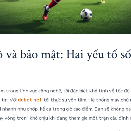
 và bảo mật: Hai yếu tố s
m trong lĩnh vực công nghệ, tôi đặc biệt khó tính về tốc độ 
tin. Với
debet net
, tôi thực sự yên tâm. Hệ thống máy chủ
 nhanh như chớp, kể cả trong giờ cao điểm. Bạn sẽ không ba
ay vòng tròn” khó chịu khi đang tham gia một trận cầu đỉnh 