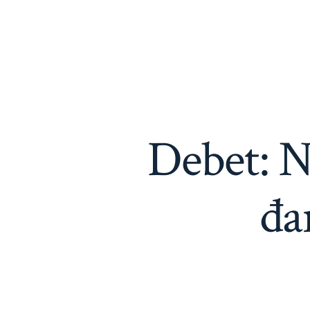
Debet: N
đa