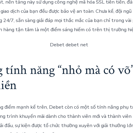
, nền tảng này sử dụng công nghệ mã hóa SSL tiên tiến, đ
 giao dịch của bạn đều được bảo vệ an toàn. Chưa kể, đội ngũ
 24/7, sẵn sàng giải đáp mọi thắc mắc của bạn chỉ trong vài
 hàng tận tâm là một điểm sáng hiếm có trên thị trường hi
tính năng “nhỏ mà có võ”
iền
 điểm mạnh kể trên, Debet còn có một số tính năng phụ trợ
ng trình khuyến mãi dành cho thành viên mới và thành viên
ải đấu, sự kiện được tổ chức thường xuyên với giải thưởng lớ