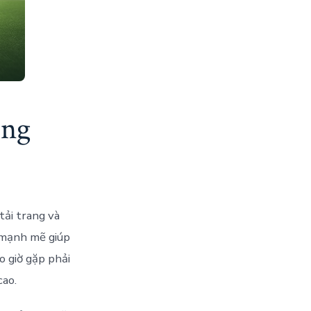
ống
tải trang và
 mạnh mẽ giúp
o giờ gặp phải
cao.