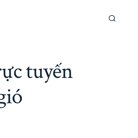
rực tuyến
gió