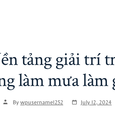
ền tảng giải trí t
ng làm mưa làm 
By
wpusername1252
July 12, 2024