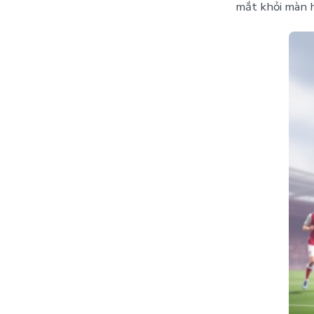
mắt khỏi màn h