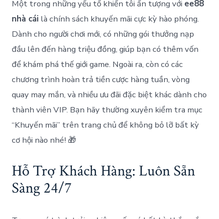
Một trong những yếu tố khiến tôi ấn tượng với
ee88
nhà cái
là chính sách khuyến mãi cực kỳ hào phóng.
Dành cho người chơi mới, có những gói thưởng nạp
đầu lên đến hàng triệu đồng, giúp bạn có thêm vốn
để khám phá thế giới game. Ngoài ra, còn có các
chương trình hoàn trả tiền cược hàng tuần, vòng
quay may mắn, và nhiều ưu đãi đặc biệt khác dành cho
thành viên VIP. Bạn hãy thường xuyên kiểm tra mục
“Khuyến mãi” trên trang chủ để không bỏ lỡ bất kỳ
cơ hội nào nhé! 🎁
Hỗ Trợ Khách Hàng: Luôn Sẵn
Sàng 24/7