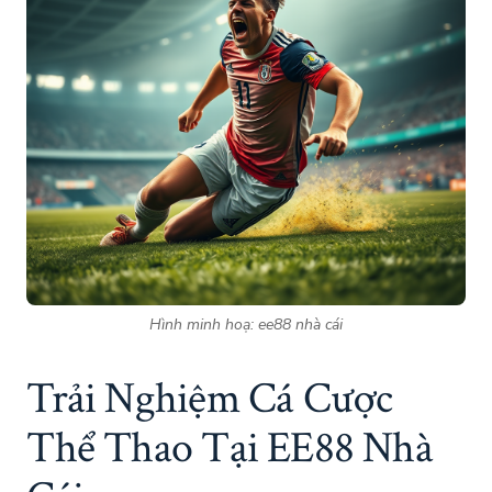
Hình minh hoạ: ee88 nhà cái
Trải Nghiệm Cá Cược
Thể Thao Tại EE88 Nhà