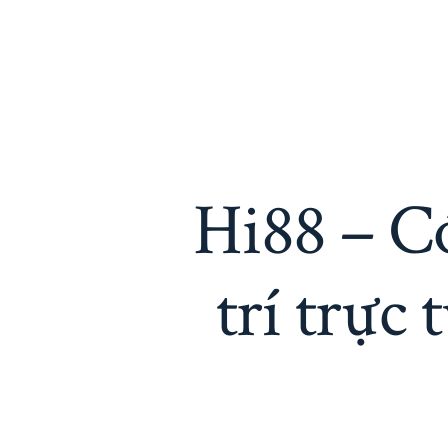
Hi88 – Có
trí trực