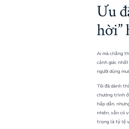
Ưu đ
hời” 
Ai mà chẳng th
cảnh giác nhất
người dùng muốn
Tôi đã dành th
chương trình ở
hấp dẫn, nhưng
nhiên, vẫn có 
trọng là tỷ lệ 