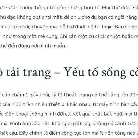
thực sự ấn tượng bởi sự tối giản nhưng tinh tế. Mọi thứ được s
chủ đạo không quá chói mắt, dễ chịu cho dù bạn có ngồi hàng
mục trò chơi, khuyến mãi, hỗ trợ được bố trí logic. Bạn sẽ k
 như trong một mê cung. Chỉ cần một cú click chuột hoặc 
 thể đến đúng nơi mình muốn.
 tải trang – Yếu tố sống c
ỉ cần chậm 1 giây thôi, tỷ lệ thoát trang có thể tăng lên đế
ộ của hi88 trên nhiều thiết bị khác nhau, từ máy tính bàn cấ
c điện thoại thông minh đời cũ. Kết quả thật bất ngờ: mọi t
mà. Hình ảnh sắc nét, không bị giật lag, không có cảnh tượn
phát cáu. Đây chính là điểm cộng cực lớn mà ít nền tảng nào