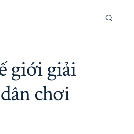
 giới giải
 dân chơi