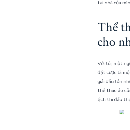
tại nhà của mìn
Thể th
cho n
Với tôi, một n
đặt cược là mộ
giải đấu lớn n
thể thao ảo cũ
lịch thi đấu th