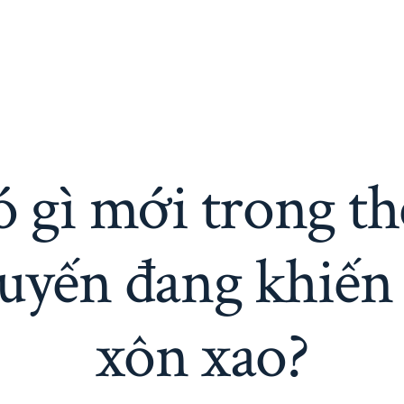
 gì mới trong thế
 tuyến đang khiến
xôn xao?