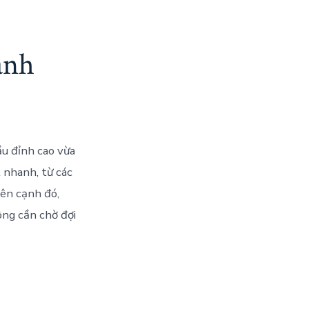
ành
ầu đỉnh cao vừa
 nhanh, từ các
Bên cạnh đó,
ông cần chờ đợi