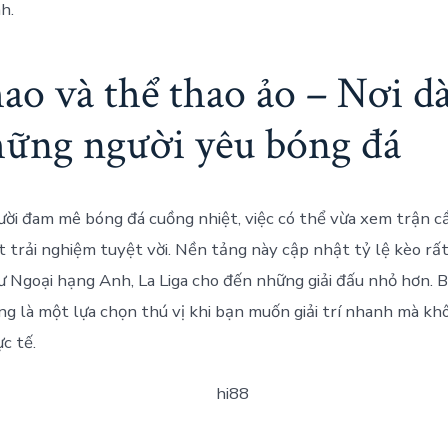
h.
ao và thể thao ảo – Nơi d
hững người yêu bóng đá
gười đam mê bóng đá cuồng nhiệt, việc có thể vừa xem trận c
t trải nghiệm tuyệt vời. Nền tảng này cập nhật tỷ lệ kèo rất
hư Ngoại hạng Anh, La Liga cho đến những giải đấu nhỏ hơn. 
ng là một lựa chọn thú vị khi bạn muốn giải trí nhanh mà kh
ực tế.