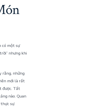
“Món
n có một sự
trời” nhưng khi
ấy rằng, những
iên mới là rất
t được. Tất
 tảng nào. Quan
 thực sự.