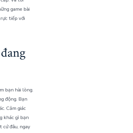
hững game bài
rực tiếp với
 đang
m bạn hài lòng.
ng động. Bạn
ác. Cảm giác
ng khác gì bạn
t cứ đâu, ngay