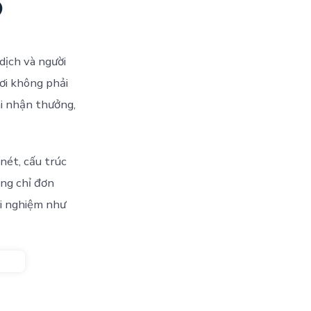
p
dịch và người
ơi không phải
hi nhận thưởng,
nét, cấu trúc
ông chỉ đơn
ải nghiệm như