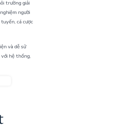
i trường giải
i nghiệm người
 tuyến, cá cược
iện và dễ sử
với hệ thống,
t