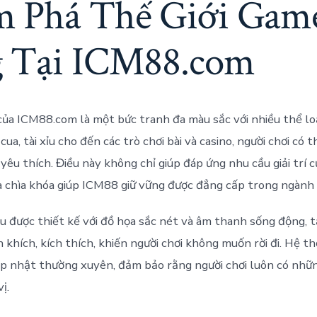
 Phá Thế Giới Gam
 Tại ICM88.com
của ICM88.com là một bức tranh đa màu sắc với nhiều thể lo
cua, tài xỉu cho đến các trò chơi bài và casino, người chơi có 
êu thích. Điều này không chỉ giúp đáp ứng nhu cầu giải trí c
à chìa khóa giúp ICM88 giữ vững được đẳng cấp trong ngành
ều được thiết kế với đồ họa sắc nét và âm thanh sống động, 
 khích, kích thích, khiến người chơi không muốn rời đi. Hệ 
 nhật thường xuyên, đảm bảo rằng người chơi luôn có nhữn
ị.