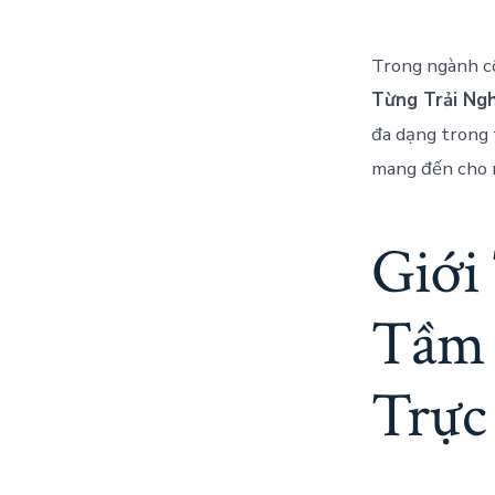
Trong ngành cô
Từng Trải Ng
đa dạng trong 
mang đến cho n
Giới
Tầm 
Trực