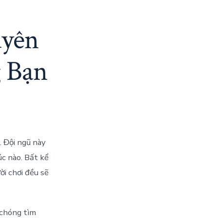
uyên
 Bạn
 Đội ngũ này
úc nào. Bất kể
ời chơi đều sẽ
 chóng tìm