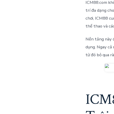
ICM88.com khôn
trí đa dạng ch
chơi, ICM88 cun
thể thao và các
Nền tảng này đ
dụng. Ngay cả 
từ đó bỏ qua r
ICM8