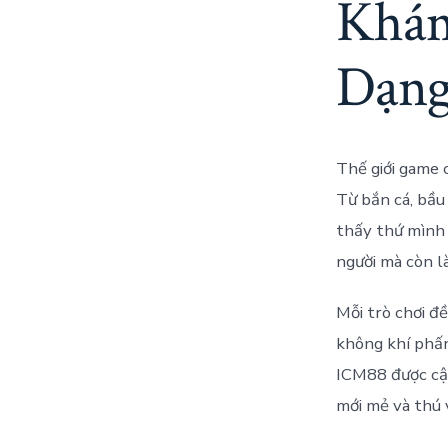
Khám
Dạng
Thế giới game 
Từ bắn cá, bầu 
thấy thứ mình y
người mà còn l
Mỗi trò chơi đ
không khí phấn
ICM88 được cập
mới mẻ và thú v