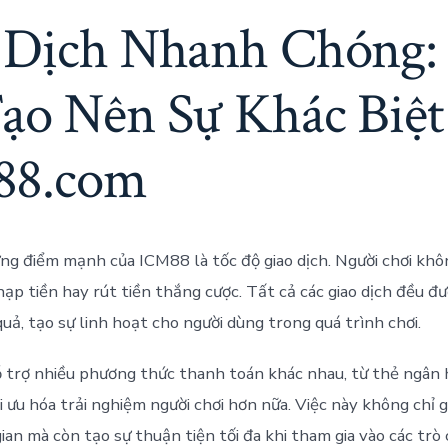
 Dịch Nhanh Chóng:
ạo Nên Sự Khác Biệt
88.com
g điểm mạnh của ICM88 là tốc độ giao dịch. Người chơi khô
nạp tiền hay rút tiền thắng cược. Tất cả các giao dịch đều đ
uả, tạo sự linh hoạt cho người dùng trong quá trình chơi.
trợ nhiều phương thức thanh toán khác nhau, từ thẻ ngân 
ối ưu hóa trải nghiệm người chơi hơn nữa. Việc này không chỉ g
gian mà còn tạo sự thuận tiện tối đa khi tham gia vào các trò 