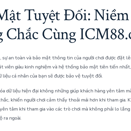
Mật Tuyệt Đối: Niềm
 Chắc Cùng ICM88
 sự an toàn và bảo mật thông tin của người chơi được đặt lê
ật viên giàu kinh nghiệm và hệ thống bảo mật tiên tiến nhấ
ữ liệu cá nhân của bạn sẽ được bảo vệ tuyệt đối.
a dữ liệu hiện đại không những giúp khách hàng yên tâm m
chắc, khiến người chơi cảm thấy thoải mái hơn khi tham gia. 
yên tâm khi tham gia vào các trò chơi mà không phải lo lắng
ộ ra ngoài.