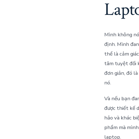
Lapt
Mình không nói
định. Mình đan
thể là cảm giá
tâm tuyệt đối 
đơn giản, đó l
nó.
Và nếu bạn đan
được thiết kế 
hảo và khác bi
phẩm mà mình t
laptop.