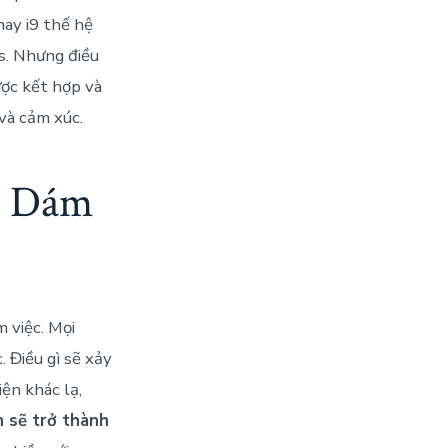
hay i9 thế hệ
s. Nhưng điều
ược kết hợp và
và cảm xúc.
ó Dám
 việc. Mọi
 Điều gì sẽ xảy
ện khác lạ,
n sẽ trở thành