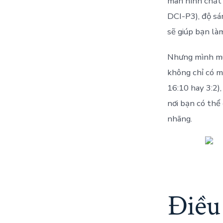
màn hình chất 
DCI-P3), độ sá
sẽ giúp bạn là
Nhưng mình muố
không chỉ có m
16:10 hay 3:2)
nơi bạn có thể
nhãng.
Điều