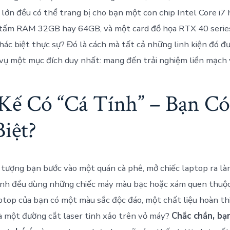
 lớn đều có thể trang bị cho bạn một con chip Intel Core i7 
 tấm RAM 32GB hay 64GB, và một card đồ họa RTX 40 serie
khác biệt thực sự? Đó là cách mà tất cả những linh kiện đó đ
 vụ một mục đích duy nhất: mang đến trải nghiệm liền mạch 
 Kế Có “Cá Tính” – Bạn C
iệt?
tượng bạn bước vào một quán cà phê, mở chiếc laptop ra làm
nh đều dùng những chiếc máy màu bạc hoặc xám quen thuộc.
aptop của bạn có một màu sắc độc đáo, một chất liệu hoàn thi
à một đường cắt laser tinh xảo trên vỏ máy?
Chắc chắn, bạ