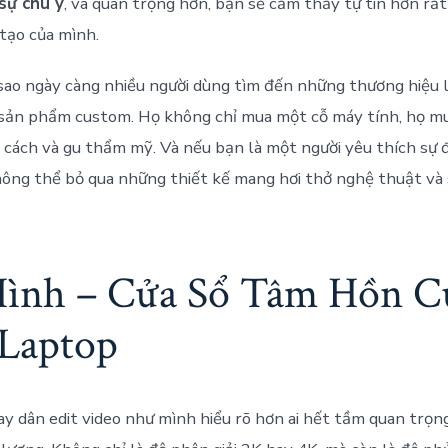
sự chú ý
, và quan trọng hơn, bạn sẽ cảm thấy tự tin hơn rất
 tạo của mình.
i sao ngày càng nhiều người dùng tìm đến những thương hiệu 
 sản phẩm custom. Họ không chỉ mua một cỗ máy tính, họ m
cách và gu thẩm mỹ. Và nếu bạn là một người yêu thích sự đ
ông thể bỏ qua những thiết kế mang hơi thở nghệ thuật và 
ình – Cửa Sổ Tâm Hồn C
 Laptop
ay dân edit video như mình hiểu rõ hơn ai hết tầm quan trọn