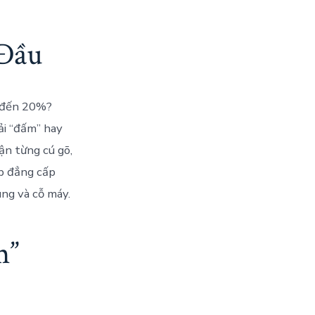
Đầu
n đến 20%?
ải “đấm” hay
ận từng cú gõ,
op đẳng cấp
ùng và cỗ máy.
m”