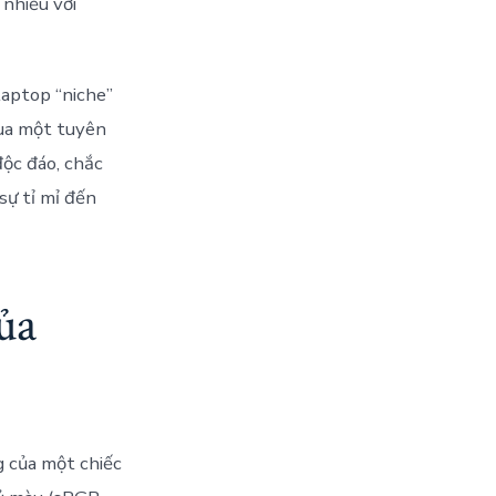
 nhiều với
laptop “niche”
ua một tuyên
ộc đáo, chắc
sự tỉ mỉ đến
ủa
g của một chiếc