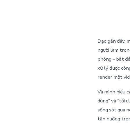
Dạo gần đây, m
người làm trong
phòng – bắt đầ
xử lý được công
render một vid
Và mình hiểu cả
dùng” và “tối 
sống sót qua n
tận hưởng trọn 