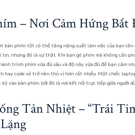
hím – Nơi Cảm Hứng Bắt 
ột bàn phím tốt có thể tăng năng suất làm việc của bạn lê
 tin, nhưng đó là sự thật. Khi bạn gõ phím mà không cần ph
i hành trình phím vừa đủ sâu và độ nảy vừa đủ để bạn cảm nh
ách hay code sẽ trở nên thú vị hơn rất nhiều. Một chiếc lapt
 kỹ vào bàn phím, bởi đó là nơi kết nối trực tiếp giữa người d
ống Tản Nhiệt – “Trái Ti
Lặng