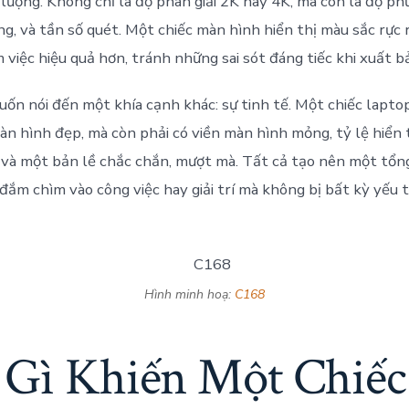
lượng. Không chỉ là độ phân giải 2K hay 4K, mà còn là độ p
ng, và tần số quét. Một chiếc màn hình hiển thị màu sắc rực 
m việc hiệu quả hơn, tránh những sai sót đáng tiếc khi xuất 
n nói đến một khía cạnh khác: sự tinh tế. Một chiếc lapto
àn hình đẹp, mà còn phải có viền màn hình mỏng, tỷ lệ hiển 
, và một bản lề chắc chắn, mượt mà. Tất cả tạo nên một tổng
 đắm chìm vào công việc hay giải trí mà không bị bất kỳ yếu 
Hình minh hoạ:
C168
 Gì Khiến Một Chiếc