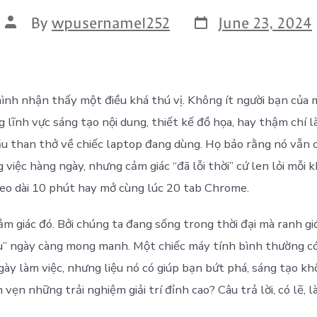
By
wpusername1252
June 23, 2024
ình nhận thấy một điều khá thú vị. Không ít người bạn của
 lĩnh vực sáng tạo nội dung, thiết kế đồ họa, hay thậm chí l
u than thở về chiếc laptop đang dùng. Họ bảo rằng nó vẫn 
 việc hàng ngày, nhưng cảm giác “đã lỗi thời” cứ len lỏi mỗi k
eo dài 10 phút hay mở cùng lúc 20 tab Chrome.
m giác đó. Bởi chúng ta đang sống trong thời đại mà ranh giớ
ưu” ngày càng mong manh. Một chiếc máy tính bình thường c
gày làm việc, nhưng liệu nó có giúp bạn bứt phá, sáng tạo kh
vẹn những trải nghiệm giải trí đỉnh cao? Câu trả lời, có lẽ, l