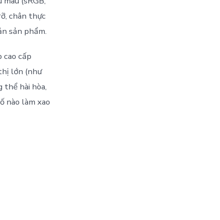
hủ màu (sRGB,
rỡ, chân thực
bản sản phẩm.
p cao cấp
thị lớn (như
 thể hài hòa,
tố nào làm xao