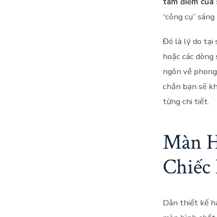
tâm điểm của 
“công cụ” sáng
Đó là lý do tạ
hoặc các dòng
ngôn về phong 
chắn bạn sẽ kh
từng chi tiết.
Màn H
Chiếc
Dân thiết kế h