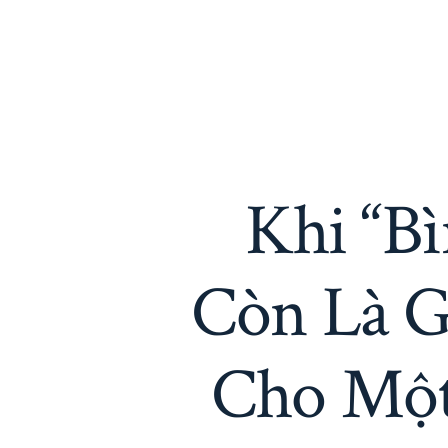
Khi “B
Còn Là G
Cho Một