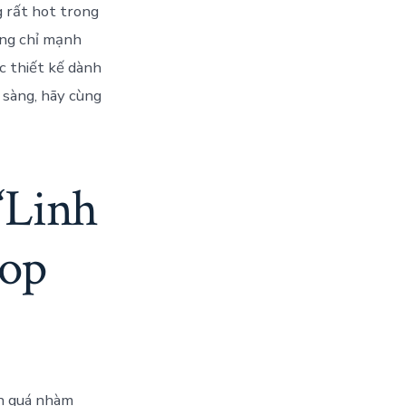
g rất hot trong
ông chỉ mạnh
c thiết kế dành
 sàng, hãy cùng
“Linh
top
ên quá nhàm