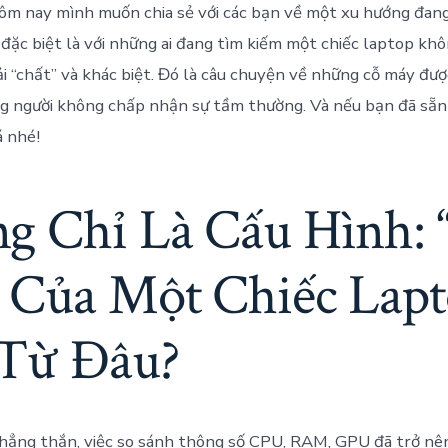
hôm nay mình muốn chia sẻ với các bạn về một xu hướng đan
, đặc biệt là với những ai đang tìm kiếm một chiếc laptop kh
i “chất” và khác biệt. Đó là câu chuyện về những cỗ máy đượ
g người không chấp nhận sự tầm thường. Và nếu bạn đã sẵn
 nhé!
g Chỉ Là Cấu Hình: 
 Của Một Chiếc Lap
Từ Đâu?
thẳng thắn, việc so sánh thông số CPU, RAM, GPU đã trở n