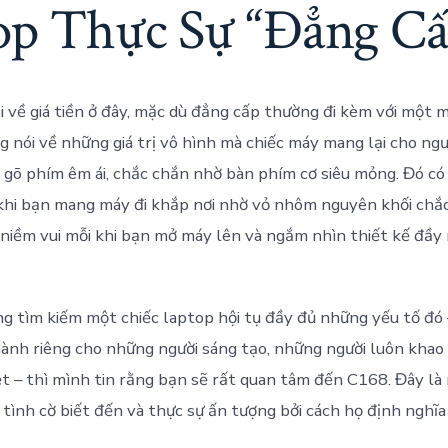
op Thực Sự “Đẳng Cấ
 về giá tiền ở đây, mặc dù đẳng cấp thường đi kèm với một m
g nói về những giá trị vô hình mà chiếc máy mang lại cho ngư
c gõ phím êm ái, chắc chắn nhờ bàn phím cơ siêu mỏng. Đó có
khi bạn mang máy đi khắp nơi nhờ vỏ nhôm nguyên khối chắ
à niềm vui mỗi khi bạn mở máy lên và ngắm nhìn thiết kế đầy
g tìm kiếm một chiếc laptop hội tụ đầy đủ những yếu tố đó
dành riêng cho những người sáng tạo, những người luôn khao
ệt – thì mình tin rằng bạn sẽ rất quan tâm đến C168. Đây l
ình cờ biết đến và thực sự ấn tượng bởi cách họ định nghĩa 