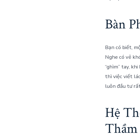
Bàn P
Bạn có biết, m
Nghe có vẻ khó
“ghìm” tay, kh
thì việc viết l
luôn đầu tư rất
Hệ Th
Thầm 