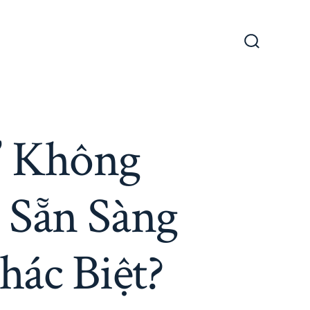
” Không
 Sẵn Sàng
ác Biệt?