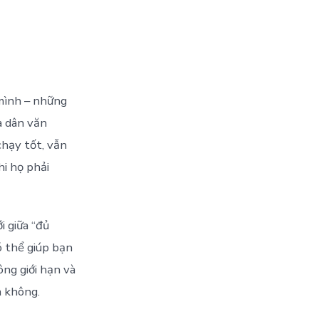
 mình – những
à dân văn
chạy tốt, vẫn
hi họ phải
i giữa “đủ
ó thể giúp bạn
ông giới hạn và
à không.