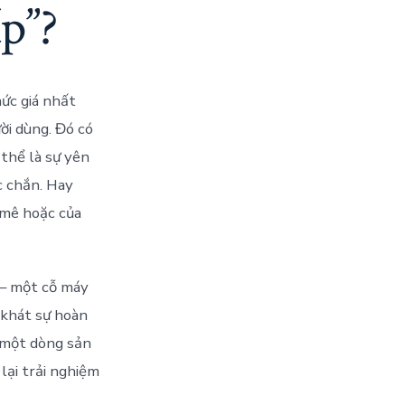
p”?
ức giá nhất
ời dùng. Đó có
 thể là sự yên
c chắn. Hay
 mê hoặc của
 – một cỗ máy
 khát sự hoàn
à một dòng sản
lại trải nghiệm