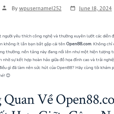
By
wpusername1252
June 18, 2024
 người yêu thích công nghệ và thường xuyên lướt các diễn 
ẳn không ít lần bạn bắt gặp cái tên
Open88.com
. Không chỉ
g thường, nền tảng này đang nổi lên như một hiện tượng tr
n nhờ sự kết hợp hoàn hảo giữa đồ họa đỉnh cao và trải nghi
iều gì đã làm nên sức hút của Open88? Hãy cùng tôi khám p
hé! 😊
 Quan Về Open88.c