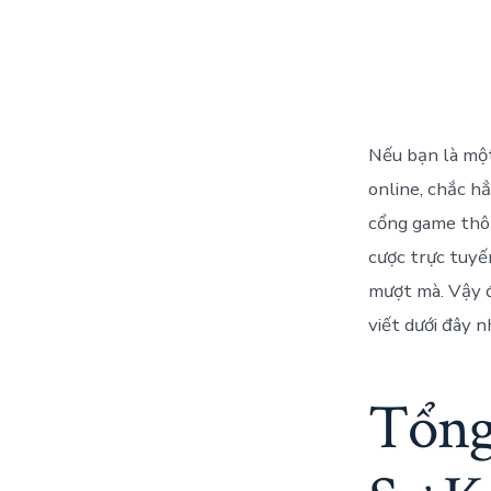
Nếu bạn là một
online, chắc h
cổng game thôn
cược trực tuyế
mượt mà. Vậy đ
viết dưới đây n
Tổng