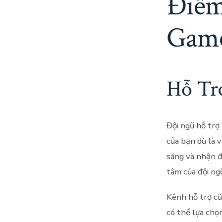
Điểm
Gam
Hỗ Tr
Đội ngũ hỗ trợ
của bạn dù là 
sáng và nhận đ
tâm của đội ng
Kênh hỗ trợ cũ
có thể lựa chọ