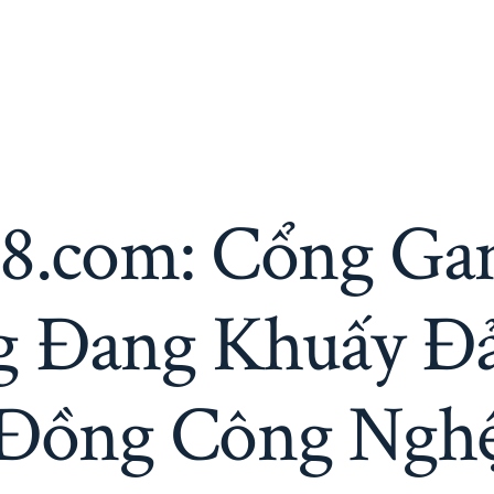
8.com: Cổng Ga
 Đang Khuấy Đ
Đồng Công Ngh