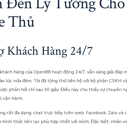
 Đến Lý Tưởng Cho
e Thủ
ợ Khách Hàng 24/7
 khách hàng của Open88 hoạt động 24/7, sẵn sàng giải đáp 
vào lúc nửa đêm. Tôi đã từng thử liên hệ với bộ phận CSKH và
ược phản hồi chỉ sau 30 giây. Điều này cho thấy sự chuyên n
ũ vận hành.
ng rất đa dạng: chat trực tiếp trên web, Facebook, Zalo và c
n hình thức liên lạc phù hợp nhất với mình. Đặc biệt, nhân v