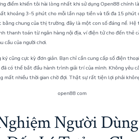
g điểm khiến tôi hài lòng nhất khi sử dụng Open88 chính là
 mất khoảng 3-5 phút cho mỗi lần nạp tiền và tối đa 15 phút 
ặt bằng chung của thị trường, đây là một con số đáng nể. Hệ
h thanh toán từ ngân hàng nội địa, ví điện tử cho đến thẻ cà
u cầu của người chơi.
 ký cũng cực kỳ đơn giản. Bạn chỉ cần cung cấp số điện thoại
 đã có thể bắt đầu hành trình giải trí của mình. Không yêu c
 mất nhiều thời gian chờ đợi. Thật sự rất tiện lợi phải khôn
 Nghiệm Người Dùng