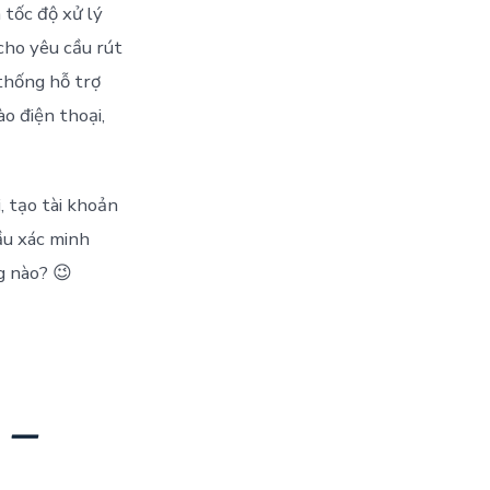
 tốc độ xử lý
cho yêu cầu rút
 thống hỗ trợ
o điện thoại,
, tạo tài khoản
ầu xác minh
g nào? 😉
 –