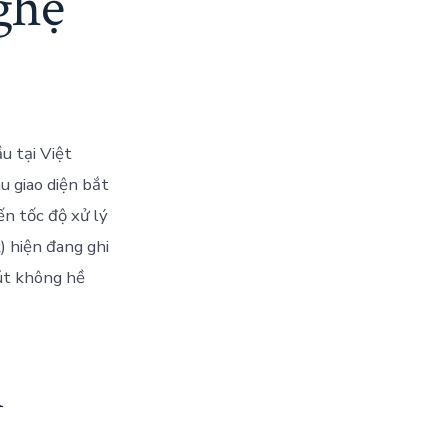
ghệ
u tại Việt
 giao diện bắt
n tốc độ xử lý
) hiện đang ghi
hút không hề
i