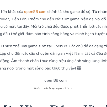
 lớn khác của
open88 com
chính là kho game đồ sộ. Từ nhữn
Poker, Tiến Lên, Phỏm cho đến các slot game hiện đại với đ
u có mặt tại đây. Mỗi trò chơi đều được phát triển bởi các n
đầu thế giới, đảm bảo tính công bằng và minh bạch tuyệt đ
u thích thể loại game slot tại Open88. Các chủ đề đa dạng từ
Lạp cho đến các câu chuyện dân gian Việt Nam, tất cả đều đư
động. Âm thanh chân thực cùng hiệu ứng ánh sáng lung linh
ang ngồi trong một sòng bạc thực thụ vậy! 🎰
Hình minh hoạ: open88 com