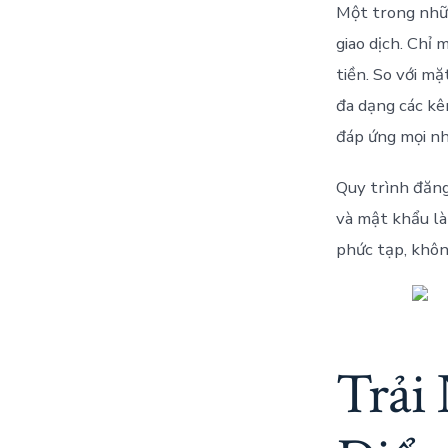
Một trong nhữn
giao dịch. Chỉ
tiền. So với m
đa dạng các kên
đáp ứng mọi nh
Quy trình đăng
và mật khẩu là
phức tạp, không
Trải