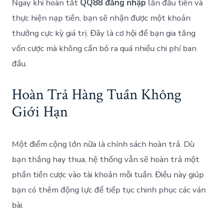
Ngay khi hoàn tất
QQ88 đăng nhập
lần đầu tiên và
thực hiện nạp tiền, bạn sẽ nhận được một khoản
thưởng cực kỳ giá trị. Đây là cơ hội để bạn gia tăng
vốn cược mà không cần bỏ ra quá nhiều chi phí ban
đầu.
Hoàn Trả Hàng Tuần Không
Giới Hạn
Một điểm cộng lớn nữa là chính sách hoàn trả. Dù
bạn thắng hay thua, hệ thống vẫn sẽ hoàn trả một
phần tiền cược vào tài khoản mỗi tuần. Điều này giúp
bạn có thêm động lực để tiếp tục chinh phục các ván
bài.