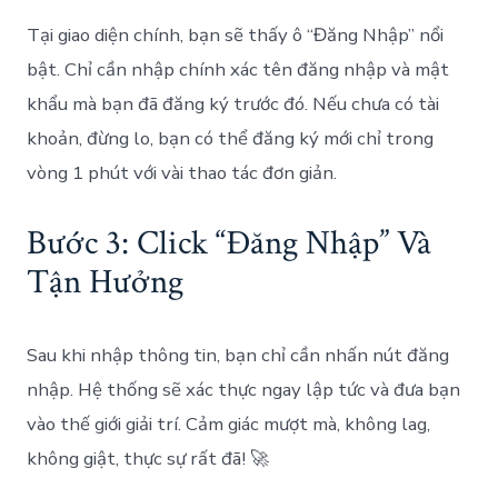
Tại giao diện chính, bạn sẽ thấy ô “Đăng Nhập” nổi
bật. Chỉ cần nhập chính xác tên đăng nhập và mật
khẩu mà bạn đã đăng ký trước đó. Nếu chưa có tài
khoản, đừng lo, bạn có thể đăng ký mới chỉ trong
vòng 1 phút với vài thao tác đơn giản.
Bước 3: Click “Đăng Nhập” Và
Tận Hưởng
Sau khi nhập thông tin, bạn chỉ cần nhấn nút đăng
nhập. Hệ thống sẽ xác thực ngay lập tức và đưa bạn
vào thế giới giải trí. Cảm giác mượt mà, không lag,
không giật, thực sự rất đã! 🚀