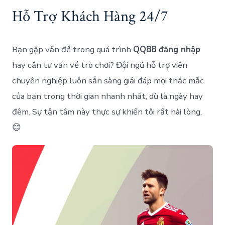
Hỗ Trợ Khách Hàng 24/7
Bạn gặp vấn đề trong quá trình
QQ88 đăng nhập
hay cần tư vấn về trò chơi? Đội ngũ hỗ trợ viên
chuyên nghiệp luôn sẵn sàng giải đáp mọi thắc mắc
của bạn trong thời gian nhanh nhất, dù là ngày hay
đêm. Sự tận tâm này thực sự khiến tôi rất hài lòng.
😊