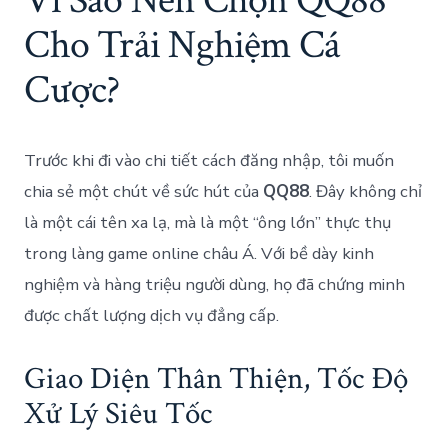
Cho Trải Nghiệm Cá
Cược?
Trước khi đi vào chi tiết cách đăng nhập, tôi muốn
chia sẻ một chút về sức hút của
QQ88
. Đây không chỉ
là một cái tên xa lạ, mà là một “ông lớn” thực thụ
trong làng game online châu Á. Với bề dày kinh
nghiệm và hàng triệu người dùng, họ đã chứng minh
được chất lượng dịch vụ đẳng cấp.
Giao Diện Thân Thiện, Tốc Độ
Xử Lý Siêu Tốc