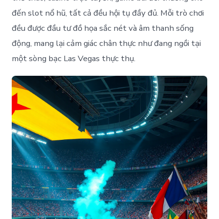
đến slot nổ hũ, tất cả đều hội tụ đầy đủ. Mỗi trò chơi
đều được đầu tư đồ họa sắc nét và âm thanh sống
động, mang lại cảm giác chân thực như đang ngồi tại
một sòng bạc Las Vegas thực thụ.