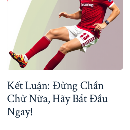
Kết Luận: Đừng Chần
Chừ Nữa, Hãy Bắt Đầu
Ngay!