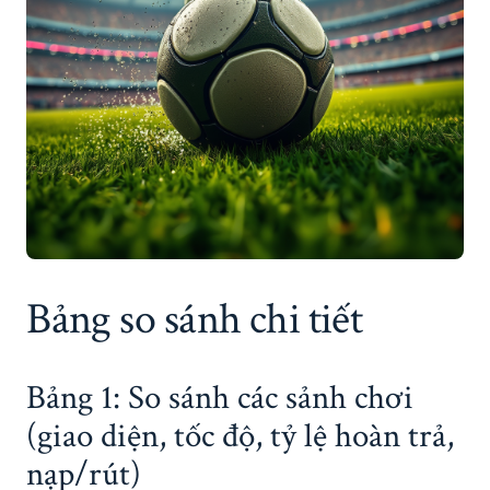
Bảng so sánh chi tiết
Bảng 1: So sánh các sảnh chơi
(giao diện, tốc độ, tỷ lệ hoàn trả,
nạp/rút)