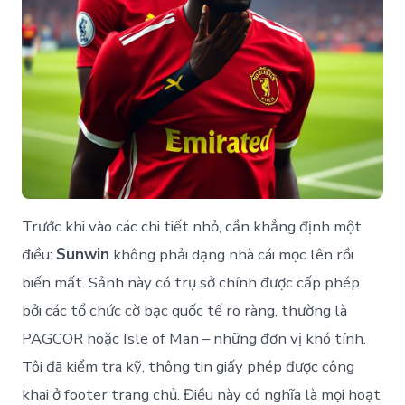
Trước khi vào các chi tiết nhỏ, cần khẳng định một
điều:
Sunwin
không phải dạng nhà cái mọc lên rồi
biến mất. Sảnh này có trụ sở chính được cấp phép
bởi các tổ chức cờ bạc quốc tế rõ ràng, thường là
PAGCOR hoặc Isle of Man – những đơn vị khó tính.
Tôi đã kiểm tra kỹ, thông tin giấy phép được công
khai ở footer trang chủ. Điều này có nghĩa là mọi hoạt