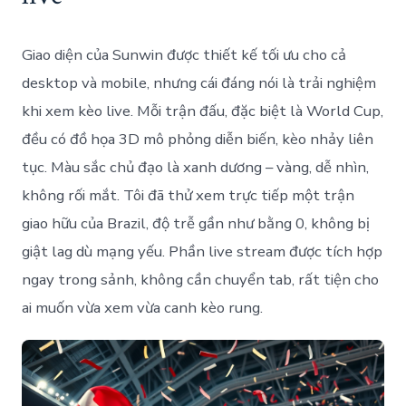
Giao diện của Sunwin được thiết kế tối ưu cho cả
desktop và mobile, nhưng cái đáng nói là trải nghiệm
khi xem kèo live. Mỗi trận đấu, đặc biệt là World Cup,
đều có đồ họa 3D mô phỏng diễn biến, kèo nhảy liên
tục. Màu sắc chủ đạo là xanh dương – vàng, dễ nhìn,
không rối mắt. Tôi đã thử xem trực tiếp một trận
giao hữu của Brazil, độ trễ gần như bằng 0, không bị
giật lag dù mạng yếu. Phần live stream được tích hợp
ngay trong sảnh, không cần chuyển tab, rất tiện cho
ai muốn vừa xem vừa canh kèo rung.