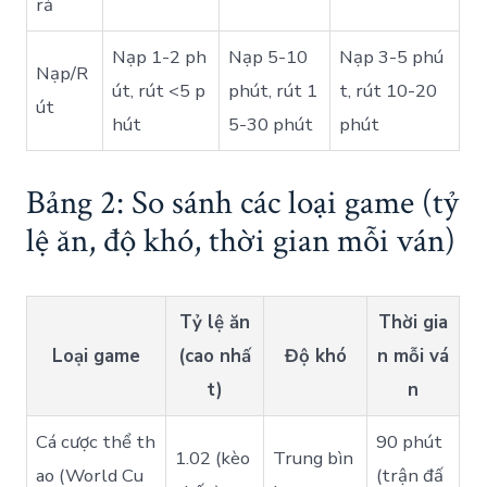
rả
Nạp 1-2 ph
Nạp 5-10
Nạp 3-5 phú
Nạp/R
út, rút <5 p
phút, rút 1
t, rút 10-20
út
hút
5-30 phút
phút
Bảng 2: So sánh các loại game (tỷ
lệ ăn, độ khó, thời gian mỗi ván)
Tỷ lệ ăn
Thời gia
Loại game
(cao nhấ
Độ khó
n mỗi vá
t)
n
Cá cược thể th
90 phút
1.02 (kèo
Trung bìn
ao (World Cu
(trận đấ