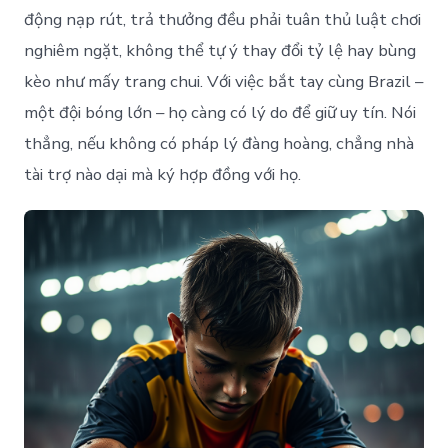
động nạp rút, trả thưởng đều phải tuân thủ luật chơi
nghiêm ngặt, không thể tự ý thay đổi tỷ lệ hay bùng
kèo như mấy trang chui. Với việc bắt tay cùng Brazil –
một đội bóng lớn – họ càng có lý do để giữ uy tín. Nói
thẳng, nếu không có pháp lý đàng hoàng, chẳng nhà
tài trợ nào dại mà ký hợp đồng với họ.