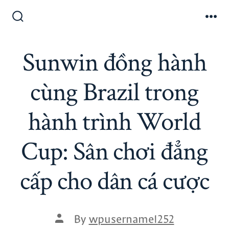
Sunwin đồng hành
cùng Brazil trong
hành trình World
Cup: Sân chơi đẳng
cấp cho dân cá cược
By
wpusername1252