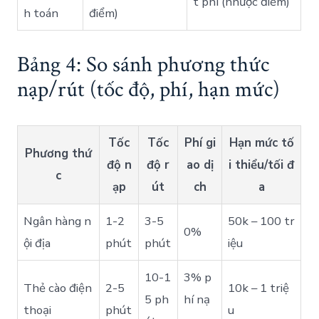
t phí (nhược điểm)
h toán
điểm)
Bảng 4: So sánh phương thức
nạp/rút (tốc độ, phí, hạn mức)
Tốc
Tốc
Phí gi
Hạn mức tố
Phương thứ
độ n
độ r
ao dị
i thiểu/tối đ
c
ạp
út
ch
a
Ngân hàng n
1-2
3-5
50k – 100 tr
0%
ội địa
phút
phút
iệu
10-1
3% p
Thẻ cào điện
2-5
10k – 1 triệ
5 ph
hí nạ
thoại
phút
u