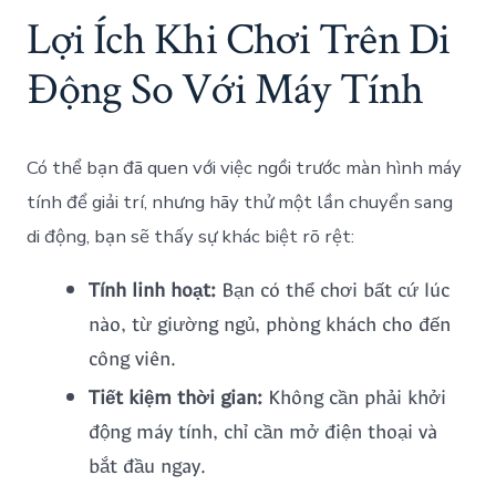
Lợi Ích Khi Chơi Trên Di
Động So Với Máy Tính
Có thể bạn đã quen với việc ngồi trước màn hình máy
tính để giải trí, nhưng hãy thử một lần chuyển sang
di động, bạn sẽ thấy sự khác biệt rõ rệt:
Tính linh hoạt:
Bạn có thể chơi bất cứ lúc
nào, từ giường ngủ, phòng khách cho đến
công viên.
Tiết kiệm thời gian:
Không cần phải khởi
động máy tính, chỉ cần mở điện thoại và
bắt đầu ngay.