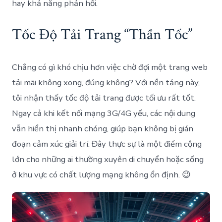
hay khả năng phản hồi.
Tốc Độ Tải Trang “Thần Tốc”
Chẳng có gì khó chịu hơn việc chờ đợi một trang web
tải mãi không xong, đúng không? Với nền tảng này,
tôi nhận thấy tốc độ tải trang được tối ưu rất tốt.
Ngay cả khi kết nối mạng 3G/4G yếu, các nội dung
vẫn hiển thị nhanh chóng, giúp bạn không bị gián
đoạn cảm xúc giải trí. Đây thực sự là một điểm cộng
lớn cho những ai thường xuyên di chuyển hoặc sống
ở khu vực có chất lượng mạng không ổn định. 😉