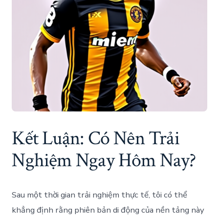
Kết Luận: Có Nên Trải
Nghiệm Ngay Hôm Nay?
Sau một thời gian trải nghiệm thực tế, tôi có thể
khẳng định rằng phiên bản di động của nền tảng này