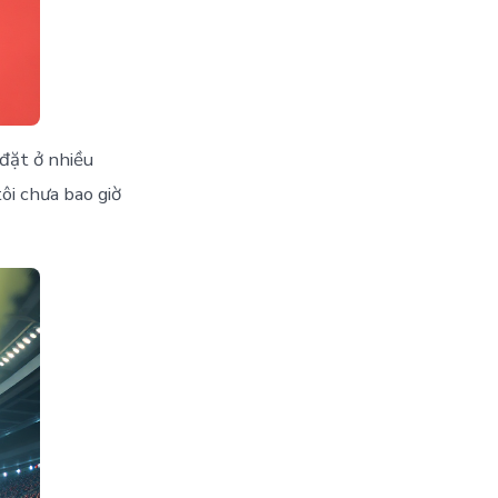
đặt ở nhiều
tôi chưa bao giờ