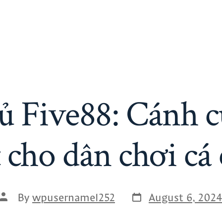
ủ Five88: Cánh 
 cho dân chơi cá
By
wpusername1252
August 6, 202