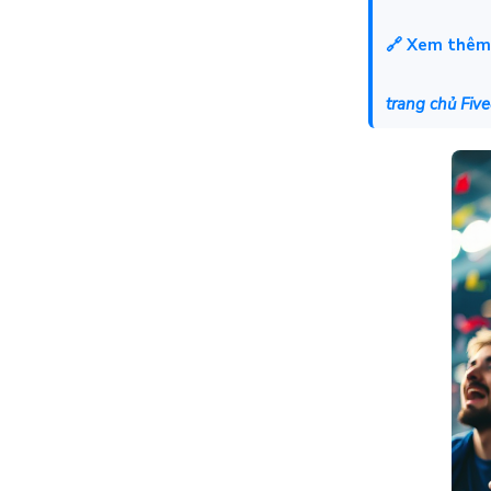
🔗 Xem thêm
trang chủ Fiv