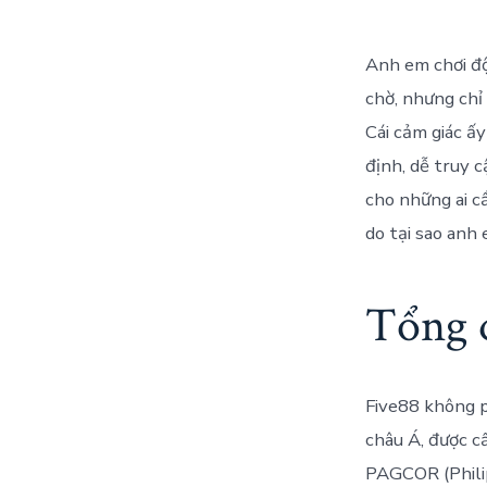
Anh em chơi độ
chờ, nhưng chỉ
Cái cảm giác ấy
định, dễ truy c
cho những ai cầ
do tại sao anh
Tổng q
Five88 không p
châu Á, được c
PAGCOR (Philip