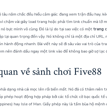
 lâu năm chắc đều hiểu cảm giác: đang xem trận đấu hay, k
 vì chậm vài giây load trang hoặc phải tìm link chuẩn mà lỡ 
 nó bực mình vô cùng. Đó là lý do tại sao việc có một
trang 
ập lại quan trọng đến vậy. Nó không chỉ là một địa chỉ URL, 
n hành động nhanh. Bài viết này sẽ đi sâu vào vai trò của tra
 em nên đánh dấu ngay một link vào để không bao giờ sợ lạc 
uan về sảnh chơi Five88
hải dạng nhà cái mọc lên rồi biến mất. Nó đã có thâm niên t
ấp phép hoạt động hợp pháp bởi các tổ chức cờ bạc quốc tế 
pines) hay Isle of Man. Giấy phép này là tấm bùa hộ mệnh 