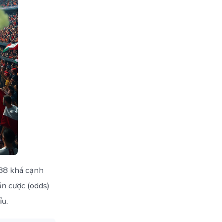
e88 khá cạnh
ăn cược (odds)
ỉu.