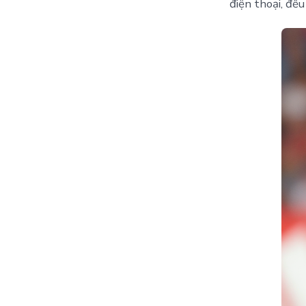
điện thoại, đều