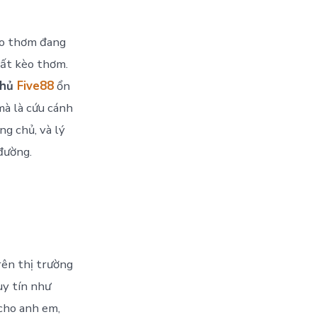
èo thơm đang
mất kèo thơm.
chủ
Five88
ổn
mà là cứu cánh
ng chủ, và lý
đường.
rên thị trường
uy tín như
cho anh em,