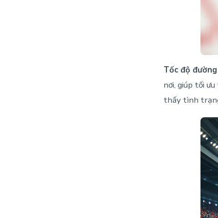
Tốc độ đường 
nơi, giúp tối ư
thấy tình trạng