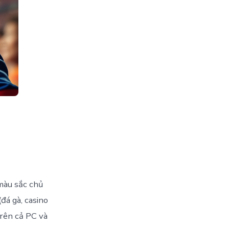
 màu sắc chủ
đá gà, casino
trên cả PC và