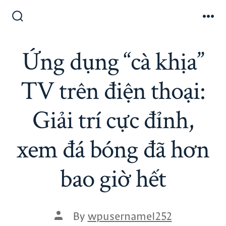
Ứng dụng “cà khịa”
TV trên điện thoại:
Giải trí cực đỉnh,
xem đá bóng đã hơn
bao giờ hết
By
wpusername1252