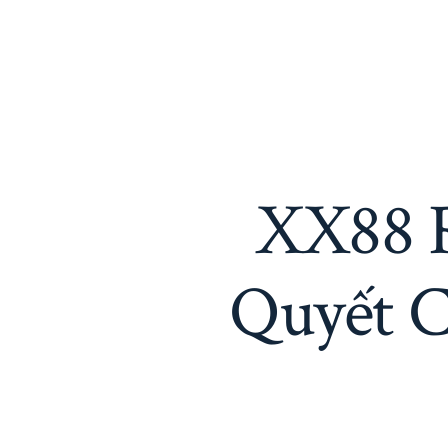
XX88 R
Quyết 