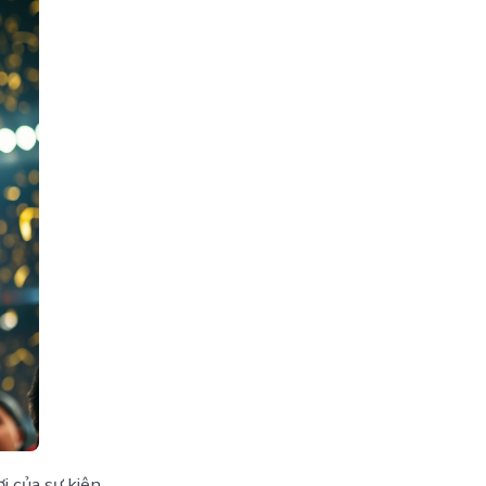
i của sự kiên