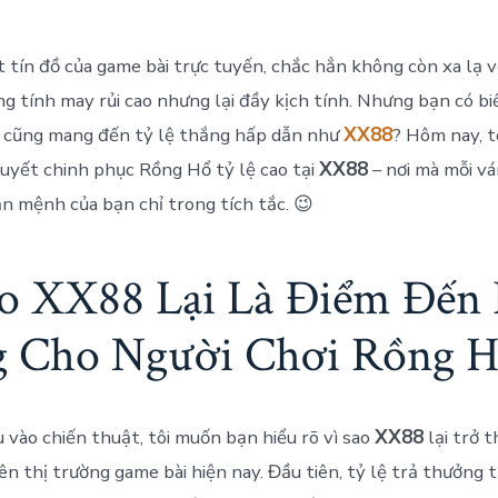
 tín đồ của game bài trực tuyến, chắc hẳn không còn xa lạ 
g tính may rủi cao nhưng lại đầy kịch tính. Nhưng bạn có bi
 cũng mang đến tỷ lệ thắng hấp dẫn như
XX88
? Hôm nay, tô
uyết chinh phục Rồng Hổ tỷ lệ cao tại
XX88
– nơi mà mỗi vá
ận mệnh của bạn chỉ trong tích tắc. 😉
ao XX88 Lại Là Điểm Đến 
 Cho Người Chơi Rồng H
u vào chiến thuật, tôi muốn bạn hiểu rõ vì sao
XX88
lại trở t
n thị trường game bài hiện nay. Đầu tiên, tỷ lệ trả thưởng t