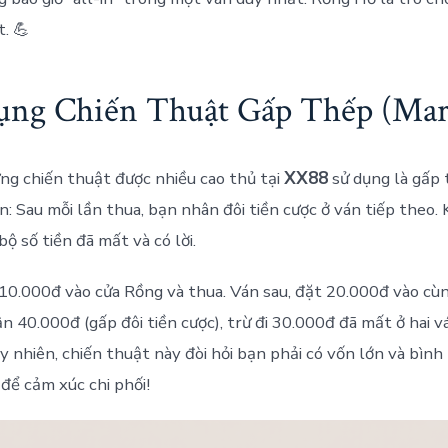
t. 💪
ụng Chiến Thuật Gấp Thếp (Mar
g chiến thuật được nhiều cao thủ tại
XX88
sử dụng là gấp
n: Sau mỗi lần thua, bạn nhân đôi tiền cược ở ván tiếp theo.
bộ số tiền đã mất và có lời.
 10.000đ vào cửa Rồng và thua. Ván sau, đặt 20.000đ vào cù
n 40.000đ (gấp đôi tiền cược), trừ đi 30.000đ đã mất ở hai v
y nhiên, chiến thuật này đòi hỏi bạn phải có vốn lớn và bình
 để cảm xúc chi phối!