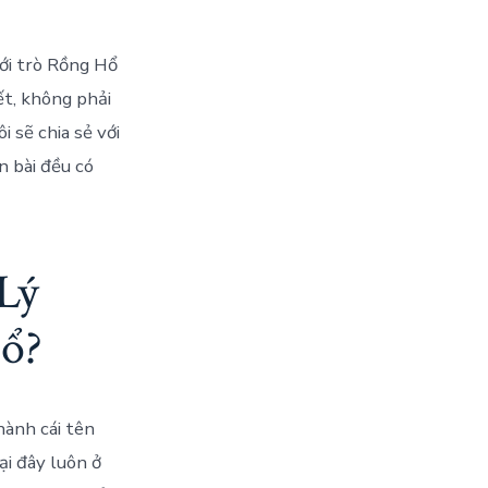
với trò Rồng Hổ
ết, không phải
i sẽ chia sẻ với
n bài đều có
Lý
ổ?
hành cái tên
ại đây luôn ở