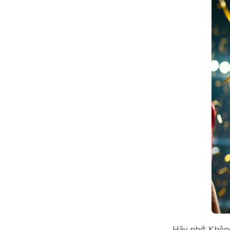
Hãy nhớ: Không