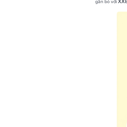
gắn bó với
XX