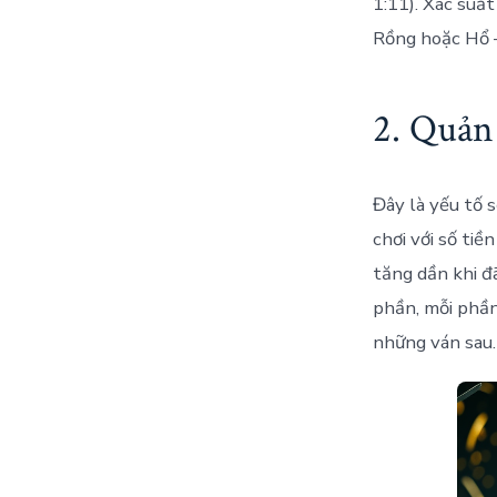
1:11). Xác suấ
Rồng hoặc Hổ –
2. Quả
Đây là yếu tố s
chơi với số tiề
tăng dần khi đ
phần, mỗi phần
những ván sau.