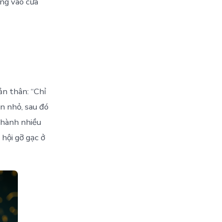
ung vào cửa
ản thân: “Chỉ
ốn nhỏ, sau đó
thành nhiều
hội gỡ gạc ở