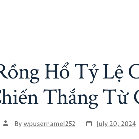
ồng Hổ Tỷ Lệ C
Chiến Thắng Từ 
By
wpusername1252
July 20, 2024